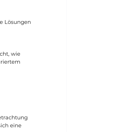
ble Lösungen 
ht, wie 
riertem 
etrachtung 
ich eine 