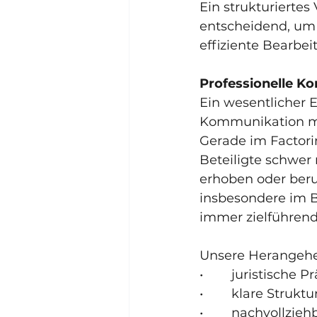
Ein strukturierte
entscheidend, um a
effiziente Bearbei
Professionelle 
Ein wesentlicher E
Kommunikation mi
Gerade im Factori
Beteiligte schwer
erhoben oder beruh
insbesondere im B2
immer zielführend 
Unsere Herangehe
•        juristisch
•        klare Str
•        nachvollz