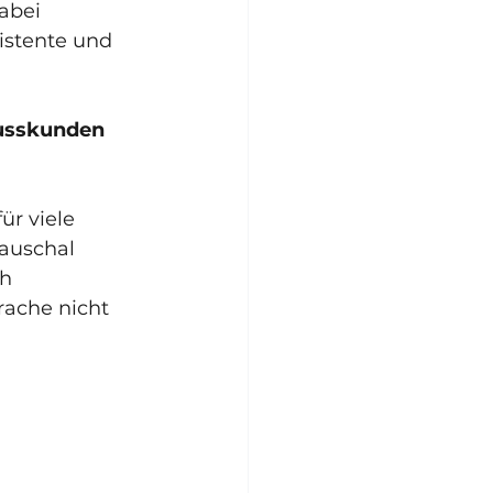
abei 
istente und 
lusskunden
 
r viele 
auschal 
h 
rache nicht 