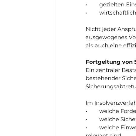
•        gezielten E
•        wirtschaf
Nicht jeder Anspruc
ausgewogenes Vorg
als auch eine effi
Fortgeltung von 
Ein zentraler Best
bestehender Sicher
Sicherungsabtret
Im Insolvenzverfahr
•        welche F
•        welche Si
•        welche E
relevant sind