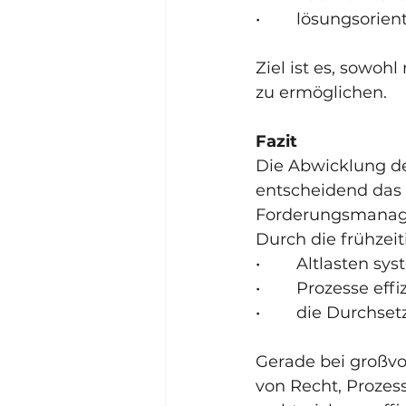
•        lösungsori
Ziel ist es, sowoh
zu ermöglichen.
Fazit
Die Abwicklung de
entscheidend das 
Forderungsmanage
Durch die frühzei
•        Altlasten 
•        Prozesse ef
•        die Durch
Gerade bei großvol
von Recht, Prozess