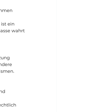
nahmen
ist ein 
asse wahrt 
zung 
ndere 
ismen.
ind
chtlich 