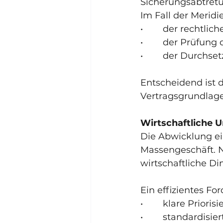
Sicherungsabtretu
Im Fall der Merid
•        der recht
•        der Prüfu
•        der Durc
Entscheidend ist d
Vertragsgrundla
Wirtschaftliche 
Die Abwicklung ein
Massengeschäft. N
wirtschaftliche D
Ein effizientes F
•        klare Priori
•        standardis