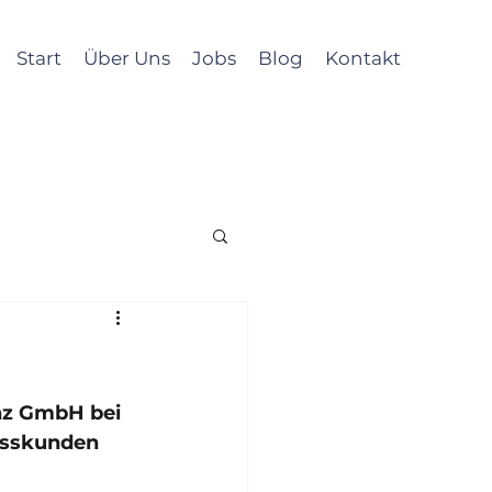
Start
Über Uns
Jobs
Blog
Kontakt
H
nz GmbH bei 
usskunden