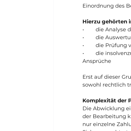
Einordnung des B
Hierzu gehörten 
•        die Analy
•        die Auswe
•        die Prüf
•        die insol
Ansprüche
Erst auf dieser Gr
sowohl rechtlich tr
Komplexität der P
Die Abwicklung ei
der Bearbeitung k
nur einzelne Zahl