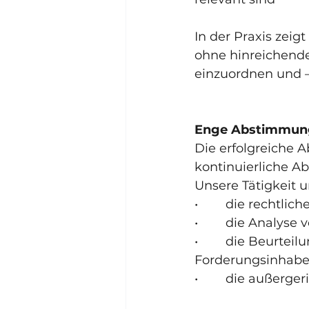
In der Praxis zei
ohne hinreichende
einzuordnen und –
Enge Abstimmung
Die erfolgreiche 
kontinuierliche A
Unsere Tätigkeit 
•        die recht
•        die Anal
•        die Beurte
Forderungsinhabe
•        die außer