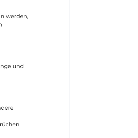
en werden, 
h 
enge und 
ndere 
prüchen