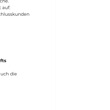
che.
 auf:
nschlusskunden
fts
uch die 