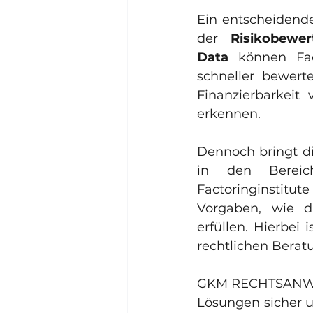
Ein entscheidender
der 
Risikobewer
Data
 können Fac
schneller bewert
Finanzierbarkeit 
erkennen.
Dennoch bringt di
in den Berei
Factoringinstitut
Vorgaben, wie d
erfüllen. Hierbei 
rechtlichen Berat
GKM RECHTSANWÄLTE
Lösungen sicher u