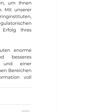
n, um Ihnen 
maßgeschneiderte Lösungen für den digitalen Wandel zu bieten. Mit unserer 
 helfen wir Factoringinstituten, 
latorischen 
rfolg Ihres 
tuten enorme 
 und besseres 
und einer 
en Bereichen 
rmation voll 