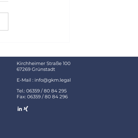
Inkasso – Substanz wie
rnehmen stehen
 Kanzlei
lmäßig vor der
usforderung, offene
erungen wirtschaftlich
rechtssicher
hzusetzen. Häufig wird
rste Schritt über
sische
Kirchheimer Straße 100
ssodienstleister
67269 Grünstadt
wickelt
E-Mail : info@gkm.legal
Tel.: 06359 / 80 84 295
Fax: 06359 / 80 84 296