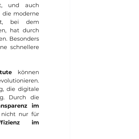
Die Digitalisierung hat die Finanzwelt nachhaltig verändert, und auch 
 die moderne 
nt, bei dem 
n, hat durch 
digitale Innovationen enorm an Effizienz und Transparenz gewonnen. Besonders 
ne schnellere 
tute
 können 
lutionieren. 
 die digitale 
. Durch die 
ansparenz im 
nicht nur für 
ffizienz im 