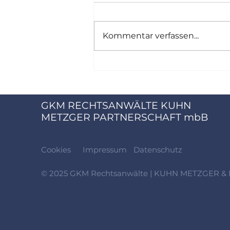
Kommentar verfassen...
GKM x Meridiem Finanz
GmbH
GKM RECHTSANWÄLTE KUHN
METZGER PARTNERSCHAFT mbB
Cookies
Impressum
Datenschutz
© 2025 GKM Rechtsanwälte | KUHN METZGER 