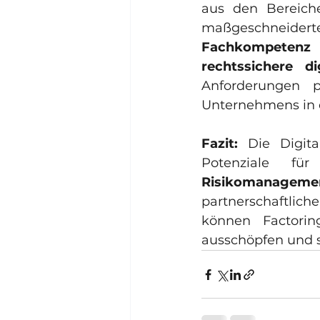
aus den Bereich
Fachkompetenz i
rechtssichere d
Anforderungen p
Unternehmens in d
Fazit:
 Die Digita
Potenziale fü
Risikomanageme
partnerschaftlich
können Factoring
ausschöpfen und s