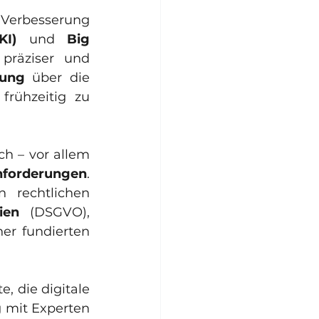
 Verbesserung 
KI)
 und 
Big 
präziser und 
dung
 über die 
frühzeitig zu 
h – vor allem 
nforderungen
. 
 rechtlichen 
ien
 (DSGVO), 
er fundierten 
 die digitale 
 mit Experten 