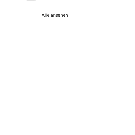
Alle ansehen
derungsdurchsetzung
gedacht: Effizienz wie