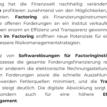
e
 profitieren zunehmend von den Möglichkeiten,
eten. 
Factoring
 als Finanzierungsinstrume
 offenen Forderungen an ein Institut verkaufe
n im Factoring
 eröffnen neue Potenziale für ei
essere Risikomanagementstrategien.
tz von 
Softwarelösungen für Factoringinsti
ozesse die gesamte Forderungsfinanzierung revo
r anderem die elektronische Rechnungsstellung,
 Forderungen sowie die schnelle Auszahlung
 werden Fehlerquellen minimiert, und die 
Tr
 steigt deutlich. Die digitale Abwicklung sorgt 
s, sondern auch für eine höhere 
E
gement
.